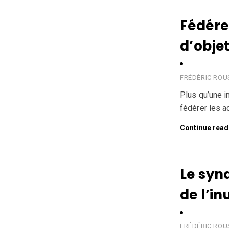
Fédérer
d’obje
FRÉDÉRIC RO
Plus qu’une i
fédérer les ac
Continue read
Le syn
de l’in
FRÉDÉRIC RO