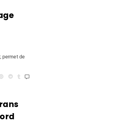
sage
r, permet de
rans
bord