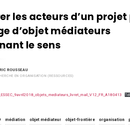
er les acteurs d’un projet
ge d’objet médiateurs
nant le sens
RIC ROUSSEAU
HERCHE EN ORGANISATION (RESSOURCES)
ESSEC_9avril2018_objets_mediateurs_livret_mail_V12_FR_A180413
Té
D
médiation
objet médiateur
objet-frontière
organisation