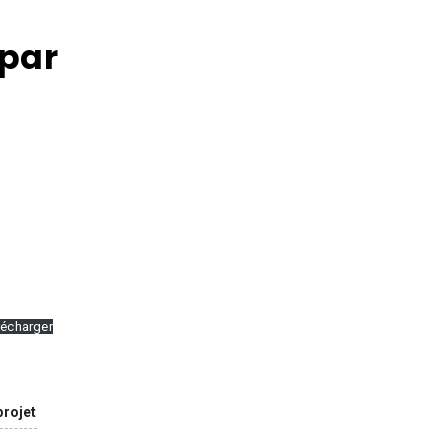
 par
lécharger
projet