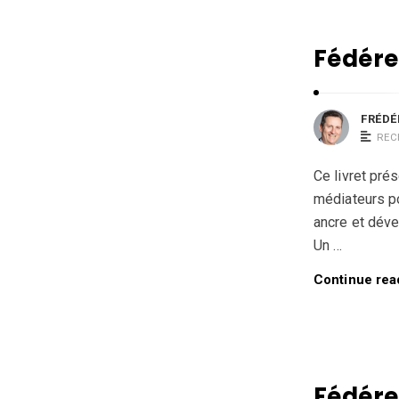
u
s
s
Fédére
e
a
FRÉDÉ
u
REC
A
r
Ce livret pré
médiateurs po
t
ancre et dév
i
Un …
c
l
Continue rea
e
s
.
Fédérer