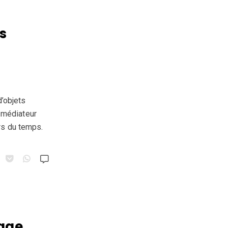
s
d’objets
t médiateur
rs du temps.
sage