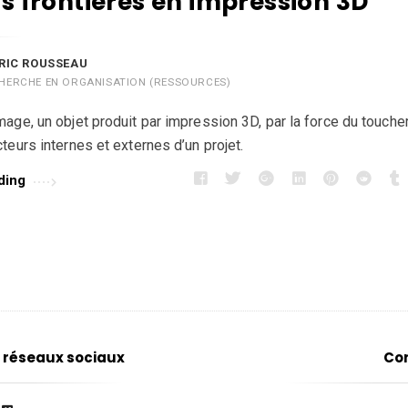
ts frontières en impression 3D
RIC ROUSSEAU
HERCHE EN ORGANISATION (RESSOURCES)
mage, un objet produit par impression 3D, par la force du touche
teurs internes et externes d’un projet.
ding
s réseaux sociaux
Co