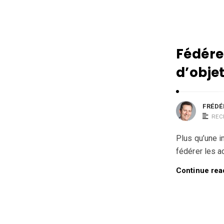
u
s
s
e
Fédérer
a
d’obje
u
A
r
FRÉDÉ
t
REC
i
Plus qu’une i
c
fédérer les ac
l
e
Continue rea
s
.