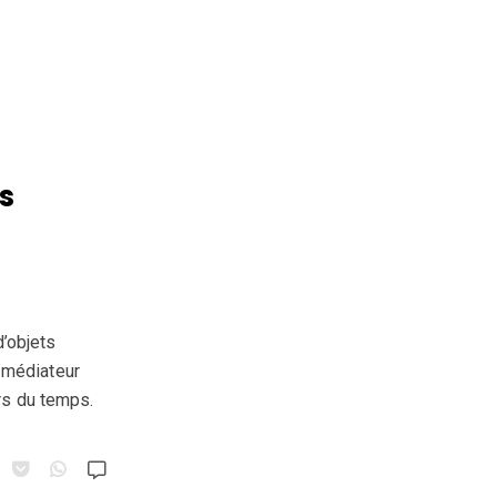
s
d’objets
t médiateur
rs du temps.