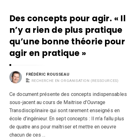
R
r
o
i
u
Des concepts pour agir. « Il
F
c
s
r
n’y a rien de plus pratique
R
s
é
o
qu’une bonne théorie pour
e
d
u
a
agir en pratique »
é
s
u
r
s
i
e
FRÉDÉRIC ROUSSEAU
c
RECHERCHE EN ORGANISATION (RESSOURCES)
a
R
u
Ce document présente des concepts indispensables
o
sous-jacent au cours de Maitrise d'Ouvrage
u
Transdisciplinaire qui sont rarement enseignés en
s
école d’ingénieur. En sept concepts : Il m’a fallu plus
s
de quatre ans pour maîtriser et mettre en oeuvre
e
chacun de ces …
a