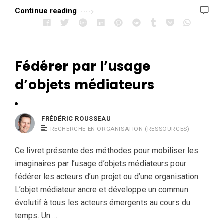
Continue reading
u
A
r
t
Fédérer par l’usage
i
d’objets médiateurs
c
l
e
FRÉDÉRIC ROUSSEAU
s
RECHERCHE EN ORGANISATION (RESSOURCES)
.
Ce livret présente des méthodes pour mobiliser les
imaginaires par l’usage d’objets médiateurs pour
fédérer les acteurs d’un projet ou d’une organisation.
L’objet médiateur ancre et développe un commun
évolutif à tous les acteurs émergents au cours du
temps. Un …