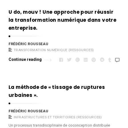
i
c
U do, mouv ! Une approche pour réussir
l
la transformation numérique dans votre
e
entreprise.
s
.
FRÉDÉRIC ROUSSEAU
TRANSFORMATION NUMÉRIQUE (RESSOURCES)
Continue reading
La méthode de « tissage de ruptures
urbaines ».
FRÉDÉRIC ROUSSEAU
INFRASTRUCTURES ET TERRITOIRES (RESSOURCES)
Un processus transdisciplinaire de coconception distribuée