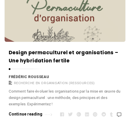
R
d
r
o
é
i
u
r
c
s
i
R
s
c
o
e
R
u
a
o
Design permaculturel et organisations –
s
u
u
Une hybridation fertile
s
s
e
s
a
FRÉDÉRIC ROUSSEAU
RECHERCHE EN ORGANISATION (RESSOURCES)
e
u
Comment faire évoluer les organisations par la mise en œuvre du
a
design permaculturel : une méthode, des principes et des
u
exemples. Expérimentez !
A
Continue reading
r
t