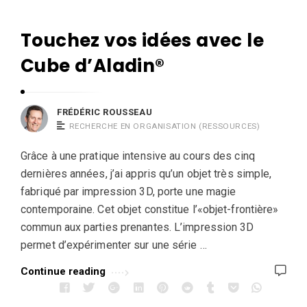
R
r
o
i
u
Touchez vos idées avec le
F
c
s
r
Cube d’Aladin®
R
s
é
o
e
d
u
a
é
FRÉDÉRIC ROUSSEAU
s
u
RECHERCHE EN ORGANISATION (RESSOURCES)
r
s
i
Grâce à une pratique intensive au cours des cinq
e
c
dernières années, j’ai appris qu’un objet très simple,
a
R
fabriqué par impression 3D, porte une magie
u
o
contemporaine. Cet objet constitue l’«objet-frontière»
u
commun aux parties prenantes. L’impression 3D
permet d’expérimenter sur une série …
s
s
Continue reading
e
a