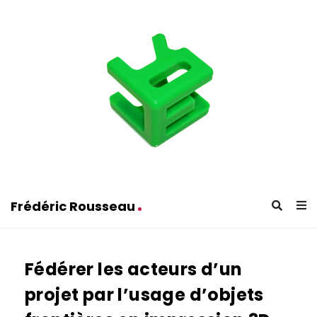
F
r
é
Frédéric Rousseau
d
F
é
r
r
Fédérer les acteurs d’un
é
i
d
c
projet par l’usage d’objets
é