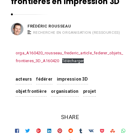
R
frontières en impression 3D
r
o
i
u
c
s
FRÉDÉRIC ROUSSEAU
R
s
RECHERCHE EN ORGANISATION (RESSOURCES)
o
e
u
a
orga_A160420_rousseau_frederic_article_federer_objets_
s
u
frontieres_3D_A160420
Télécharger
s
e
acteurs
fédérer
impression 3D
a
u
objet frontière
organisation
projet
SHARE