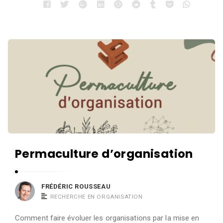
u
A
r
t
i
c
l
e
s
.
Permaculture d’organisation
FRÉDÉRIC ROUSSEAU
RECHERCHE EN ORGANISATION
Comment faire évoluer les organisations par la mise en