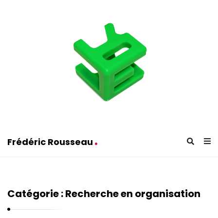
F
r
é
Frédéric Rousseau
d
F
é
r
r
é
i
Catégorie :
Recherche en organisation
d
c
é