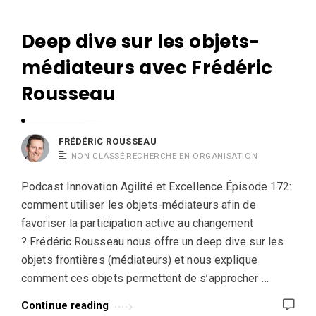
R
r
o
i
u
Deep dive sur les objets-
F
c
s
r
médiateurs avec Frédéric
R
s
é
o
Rousseau
e
d
u
a
é
s
u
r
FRÉDÉRIC ROUSSEAU
s
i
NON CLASSÉ
,
RECHERCHE EN ORGANISATION
e
c
a
Podcast Innovation Agilité et Excellence Épisode 172:
R
comment utiliser les objets-médiateurs afin de
u
o
favoriser la participation active au changement
u
? Frédéric Rousseau nous offre un deep dive sur les
s
objets frontières (médiateurs) et nous explique
s
comment ces objets permettent de s’approcher …
e
Continue reading
a